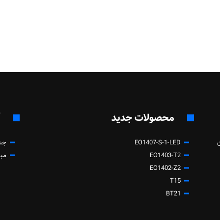
محصولات جدید
EO1407-S-1-LED
جشن 
EO1403-T2
مبا
EO1402-Z2
T15
BT21